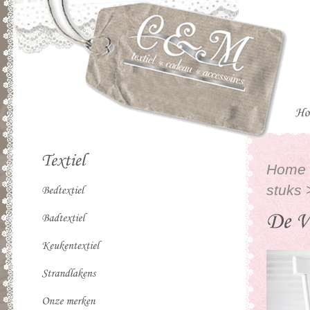
Home
stuks