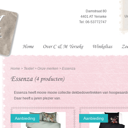
Damstraat 80
Uw
4401 AT Yerseke
Tel: 06-53772747
Home
>
Textiel
>
Onze merken
>
Essenza
Essenza heeft mooie mooie collectie dekbedovertrekken van hoogwaardig
Daar heeft u jaren plezier van.
Aanbieding
Aanbieding