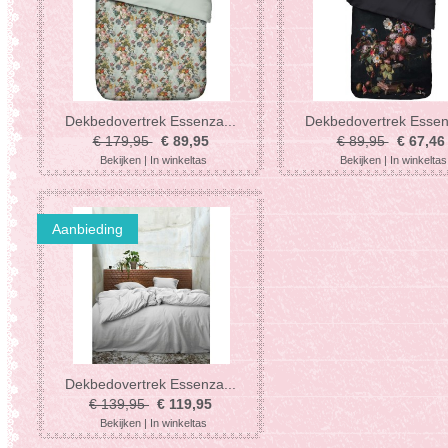
Dekbedovertrek Essenza...
Dekbedovertrek Essen
€ 179,95
€ 89,95
€ 89,95
€ 67,46
Bekijken
|
In winkeltas
Bekijken
|
In winkeltas
Aanbieding
Dekbedovertrek Essenza...
€ 139,95
€ 119,95
Bekijken
|
In winkeltas