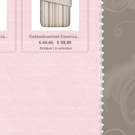
za...
Dekbedovertrek Essenza...
€ 69,95
€ 59,95
Bekijken
|
In winkeltas