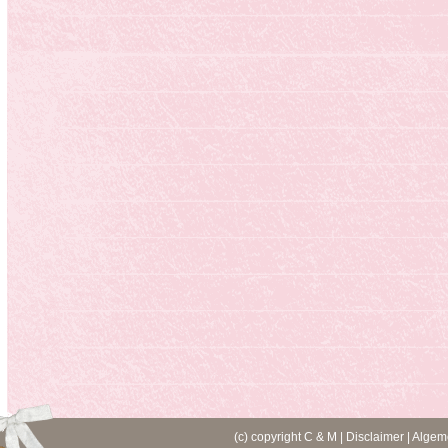
(c) copyright C & M |
Disclaimer
|
Algem